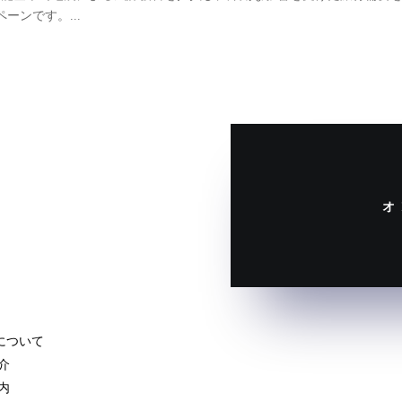
ンです。...
オ
oについて
介
内