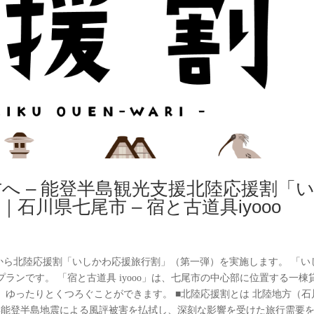
へ – 能登半島観光支援北陸応援割「
川県七尾市 – 宿と古道具iyooo
9日から北陸応援割「いしかわ応援旅行割」（第一弾）を実施します。 「い
ランです。 「宿と古道具 iyooo」は、七尾市の中心部に位置する一棟
ゆったりとくつろぐことができます。 ■北陸応援割とは 北陸地方（石
年能登半島地震による風評被害を払拭し、深刻な影響を受けた旅行需要