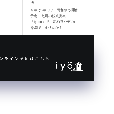
法
今年は3年ぶりに青柏祭も開催
予定 – 七尾の観光拠点
「iyooo」で、青柏祭やデカ山
を満喫しませんか！
ンライン予約はこちら