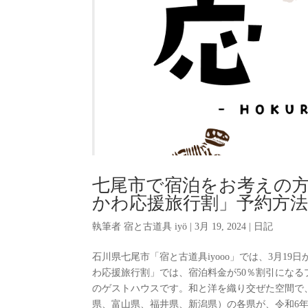
七尾市で宿泊をお考えの方
かわ応援旅行割」予約方法｜石
執筆者
宿と古道具 iyö
|
3月 19, 2024
|
日記
石川県七尾市「宿と古道具iyooo」では、3月1
わ応援旅行割」では、宿泊料金が50％割引になるプ
のゲストハウスです。和と洋を織り交ぜた空間で、
県、富山県、福井県、新潟県）の各県が、令和6