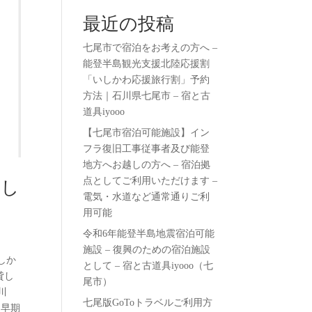
最近の投稿
七尾市で宿泊をお考えの方へ –
能登半島観光支援北陸応援割
「いしかわ応援旅行割」予約
方法｜石川県七尾市 – 宿と古
道具iyooo
【七尾市宿泊可能施設】イン
フラ復旧工事従事者及び能登
地方へお越しの方へ – 宿泊拠
点としてご利用いただけます –
いし
電気・水道など通常通りご利
用可能
令和6年能登半島地震宿泊可能
施設 – 復興のための宿泊施設
しか
として – 宿と古道具iyooo（七
貸し
尾市）
川
七尾版GoToトラベルご利用方
を早期